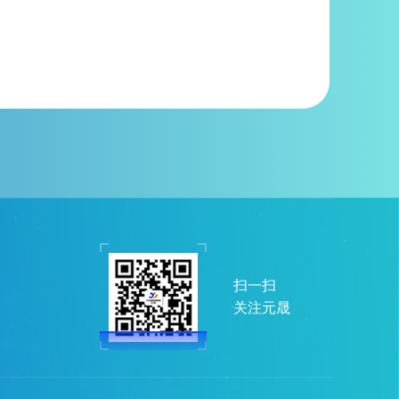
扫一扫
关注元晟