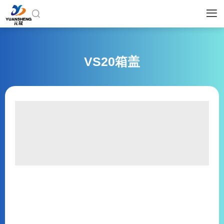


VS20箱盖