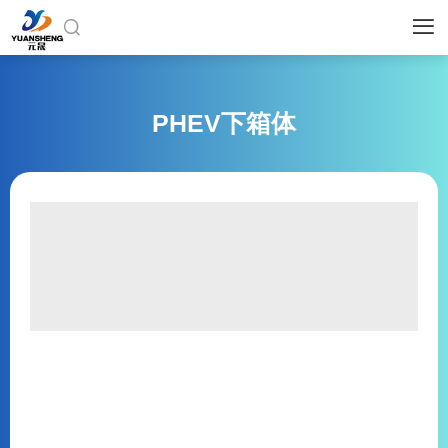


PHEV下箱体