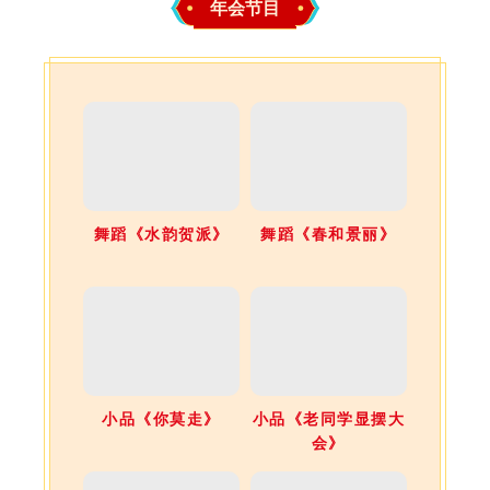
年会节目
舞蹈《水韵贺派》
舞蹈《春和景丽》
小品《你莫走》
小品《老同学显摆大
会》