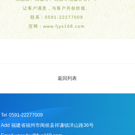
让客户满意，与客户共创价值。
联系：0591-22277009
官网：www.fjys168.com
返回列表
Tel
0591-22277009
Add
福建省福州市闽侯县祥谦镇洋山路36号