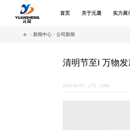
首页
关于元晟
实力展


新闻中心

公司新闻
清明节至I 万物发
2025.04.03
人气：1064