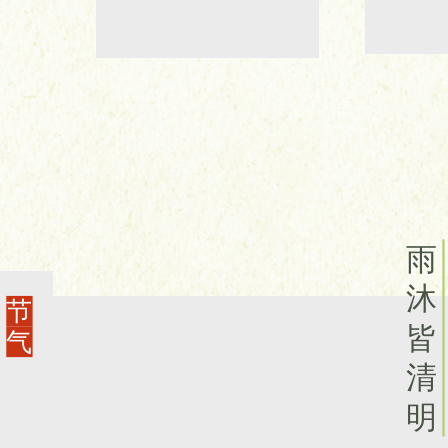
雨
沐
节
皆
气
清
明