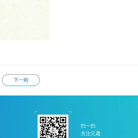
下一则
扫一扫
关注元晟