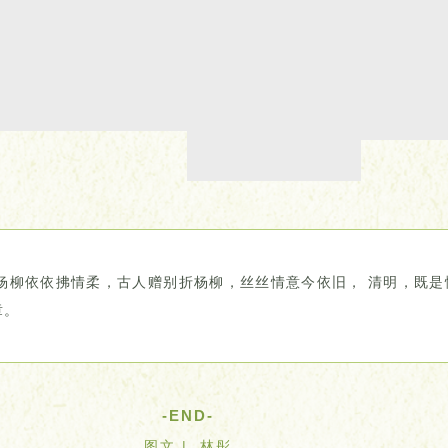
依依拂情柔，古人赠别折杨柳，丝丝情意今依旧， 清明，既是
章。
-END-
图文 | 林彤