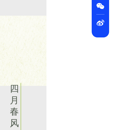


四
月
春
风